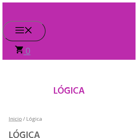
Saltar
al
contenido
Menú
0
LÓGICA
Inicio
/ Lógica
LÓGICA