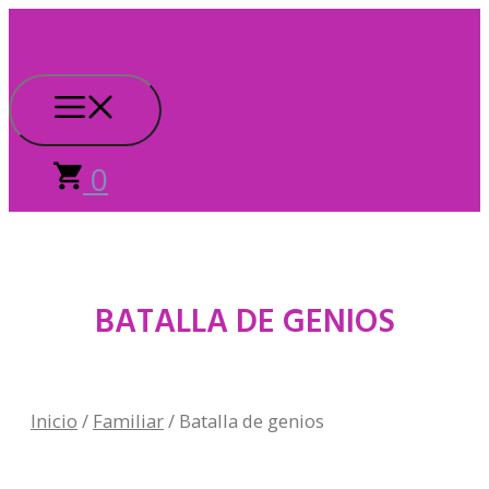
Saltar
al
contenido
Menú
0
BATALLA DE GENIOS
Inicio
/
Familiar
/ Batalla de genios