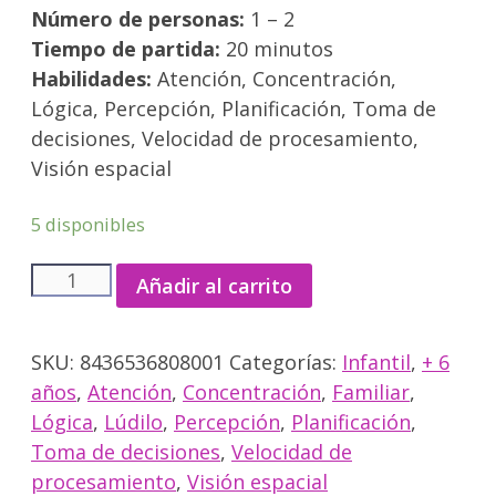
Número de personas:
1 – 2
Tiempo de partida:
20 minutos
Habilidades:
Atención, Concentración,
Lógica, Percepción, Planificación, Toma de
decisiones, Velocidad de procesamiento,
Visión espacial
5 disponibles
Batalla
Añadir al carrito
de
genios
SKU:
8436536808001
Categorías:
Infantil
,
+ 6
cantidad
años
,
Atención
,
Concentración
,
Familiar
,
Lógica
,
Lúdilo
,
Percepción
,
Planificación
,
Toma de decisiones
,
Velocidad de
procesamiento
,
Visión espacial